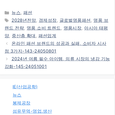
카
뉴스
,
패션
테
태
2028년전망
,
경제성장
,
글로벌명품패션
,
명품 브
고
그
랜드 전략
,
명품 소비 트렌드
,
명품시장
,
아시아 태평
리
양
,
중산층 확대
,
패션업계
온라인 패션 브랜드의 성공과 실패, 소비자 시사
점 3가지-143-24050801
2024년 여름 필수 아이템, 의류 시장의 냉감 기능
강화-145-24051001
IE(산업공학)
뉴스
봉제공장
섬유무역-영업.생산