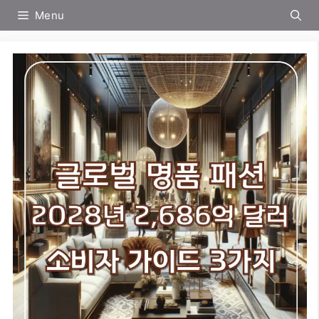
컨
Menu
텐
츠
로
건
너
뛰
기