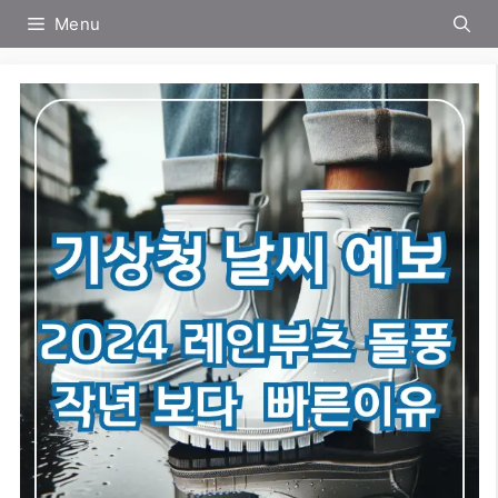
컨
Menu
텐
츠
로
건
너
뛰
기