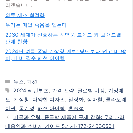
리겠습니다.
의류 제조 최적화
우리는 매일 죽음을 입는다
2030 세대가 선호하는 신명품 트렌드 와 브랜드별
판매 현황
2024년 여름 폭염 기상청 예보: 평년보다 덥고 비 많
이, 대비 필수 패션 아이템
카
뉴스
,
패션
테
태
2024 레인부츠
,
가격 전략
,
글로벌 시장
,
기상예
고
그
보
,
기상청
,
다양한 디자인
,
일상화
,
장마철
,
콜라보레
리
이션
,
통기성
,
패션 아이템
,
흡습성
미국과 유럽, 중국발 제품에 규제 강화: 우리나라
대응안과 소비자 가이드 5가지-172-24060501