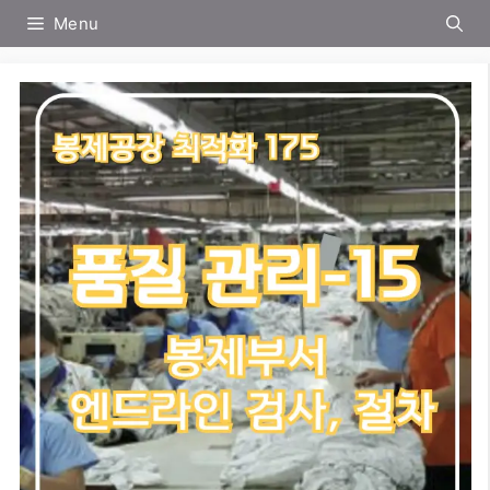
컨
Menu
텐
츠
로
건
너
뛰
기