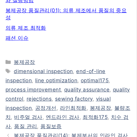
와 실행방법
봉제공장 품질관리(01): 의류 제조에서 품질의 중요
성
의류 제조 최적화
패션 이슈
카
봉제공장
테
태
dimensional inspection
,
end-of-line
고
그
inspection
,
line optimization
,
optimal175
,
리
process improvement
,
quality assurance
,
quality
control
,
rejections
,
sewing factory
,
visual
inspection
,
공정개선
,
라인최적화
,
봉제공장
,
불량조
치
,
비주얼 검사
,
엔드라인 검사
,
최적화175
,
치수 검
사
,
품질 관리
,
품질보증
봉제공장 품질관리(14): 봉제부서의 인라인 검사