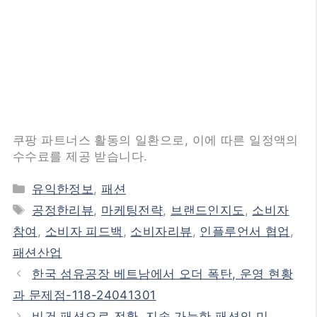
쿠팡 파트너스 활동의 일환으로, 이에 따른 일정액의
수수료를 제공 받습니다.
카
유익한정보
,
패션
테
태
공정한리뷰
,
마케팅전략
,
브랜드인지도
,
소비자
고
그
참여
,
소비자 피드백
,
소비자리뷰
,
인플루언서 협업
,
리
패션산업
한국 섬유공장 베트남에서 오더 폭탄, 운영 현황
과 문제점-118-24041301
비건 패션으로 전환, 지속 가능한 패션의 미