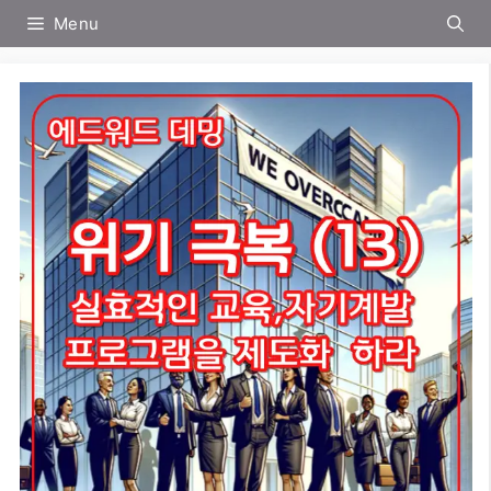
컨
Menu
텐
츠
로
건
너
뛰
기