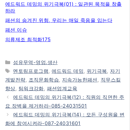
에드워드 데밍의 위기극복(01) : 일관된 목적을 창출
하라
패션의 숨겨진 위험, 우리는 매일 죽음을 입는다
패션 이슈
의류제조 최적화175
카
섬유무역-영업.생산
테
태
멘토링프로그램
,
에드워드 데밍
,
위기극복
,
자기
고
그
계발전략
,
조직문화학습
,
지속가능한패션
,
직무스킬
리
향상
,
팀워크강화
,
패션업계교육
에드워드 데밍의 위기극복(12) : 직원의 직면한 주
요 장벽을 제거하라-085-24031501
에드워드 데밍의 위기극복(14) : 모든 구성원을 변
화에 참여시켜라-087-24031601