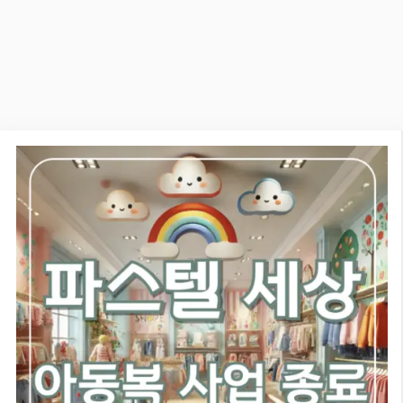
컨
패션! 섬유봉
텐
츠
제 최적화175
로
건
Menu
너
뛰
기