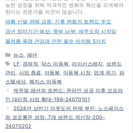
능한 성장을 위해 적극적인 변화와 혁신을 모색해야
한다는 전문가들 의견이 많습니다.
여름 신발 판매 급증: 기후 변화가 트렌드 주도
금년 장마기간 예보: 중부,남부, 제주도의 시작일
올여름 폭염 건강과 안전 필수 아이템 5가지
카
뉴스
,
패션
테
태
LF
,
경제적
,
닥스 아동복
,
라이선스해지
,
브랜드
고
그
관리
,
사업 종료
,
아동복
,
아동복 시장
,
업계 위기
,
파
리
스텔세상
,
헤지스 아동복
캐주얼 패션의 트렌드: 온라인 성공 이후 오프라
인 대리점 사업 확대-198-24070101
2024년 상반기 아웃도어 판매 부진: 노스페이스
와 코오롱은 성장, 7개 브랜드 역신장-200-
24070202