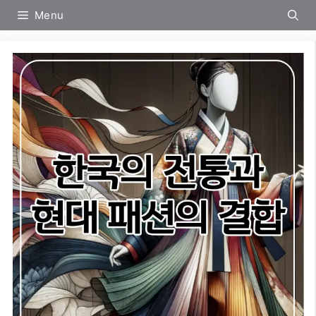
컨
Menu
텐
츠
로
건
너
뛰
기