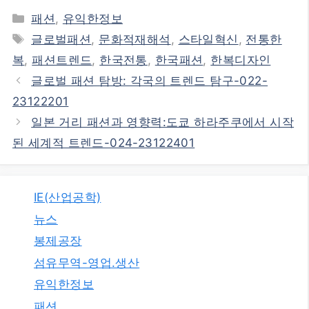
카
패션
,
유익한정보
테
태
글로벌패션
,
문화적재해석
,
스타일혁신
,
전통한
고
그
복
,
패션트렌드
,
한국전통
,
한국패션
,
한복디자인
리
글로벌 패션 탐방: 각국의 트렌드 탐구-022-
23122201
일본 거리 패션과 영향력:도쿄 하라주쿠에서 시작
된 세계적 트렌드-024-23122401
IE(산업공학)
뉴스
봉제공장
섬유무역-영업.생산
유익한정보
패션