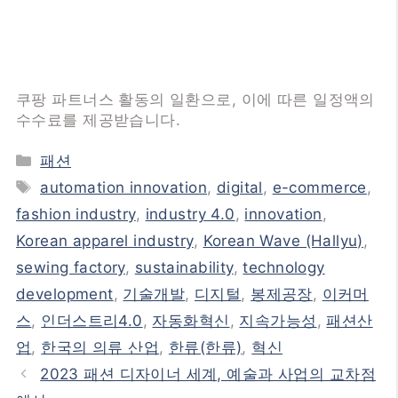
쿠팡 파트너스 활동의 일환으로, 이에 따른 일정액의
수수료를 제공받습니다.
카
패션
테
태
automation innovation
,
digital
,
e-commerce
,
고
그
fashion industry
,
industry 4.0
,
innovation
,
리
Korean apparel industry
,
Korean Wave (Hallyu)
,
sewing factory
,
sustainability
,
technology
development
,
기술개발
,
디지털
,
봉제공장
,
이커머
스
,
인더스트리4.0
,
자동화혁신
,
지속가능성
,
패션산
업
,
한국의 의류 산업
,
한류(한류)
,
혁신
2023 패션 디자이너 세계, 예술과 사업의 교차점