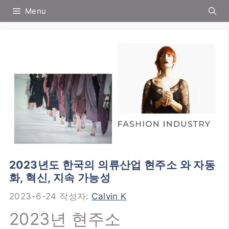
컨
Menu
텐
츠
로
건
너
뛰
기
2023년도 한국의 의류산업 현주소 와 자동
화, 혁신, 지속 가능성
2023-6-24
작성자:
Calvin K
2023년 현주소