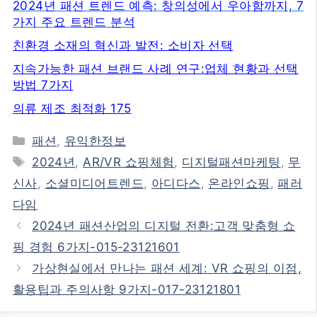
2024년 패션 트렌드 예측: 창의성에서 우아함까지, 7
가지 주요 트렌드 분석
친환경 소재의 혁신과 발전: 소비자 선택
지속가능한 패션 브랜드 사례 연구:업체 현황과 선택
방법 7가지
의류 제조 최적화 175
카
패션
,
유익한정보
테
태
2024년
,
AR/VR 쇼핑체험
,
디지털패션마케팅
,
무
고
그
신사
,
소셜미디어트렌드
,
아디다스
,
온라인쇼핑
,
패러
리
다임
2024년 패션산업의 디지털 전환:고객 맞춤형 쇼
핑 경험 6가지-015-23121601
가상현실에서 만나는 패션 세계: VR 쇼핑의 이점,
활용팁과 주의사항 9가지-017-23121801