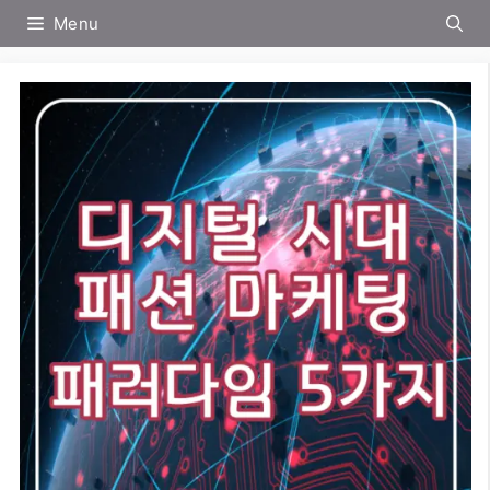
컨
Menu
텐
츠
로
건
너
뛰
기