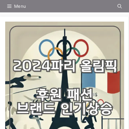
컨
Menu
텐
츠
로
건
너
뛰
기