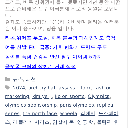
그리고, 비록 상위권에 들지 못했지만 4년 동안 피땀
으로 준비해온 선수 여러분께 위로와 응원을 보냅니
다.
결과도 중요하지만, 묵묵히 준비하며 달려온 여러분
은 이미 승자이며, 영웅 입니다.
티몬,위메프 부도설, 회복 불투명 패션업계도 충격
여름 신발 판매 급증: 기후 변화가 트렌드 주도
올여름 폭염 건강과 안전 필수 아이템 5가지
플랫폼 크림의 상반기 거래 실적
카
뉴스
,
패션
테
태
2024
,
archery hat
,
assassin look
,
fashion
고
그
marketing
,
kim ye ji
,
kolon sports
,
Olympics
,
리
olympics sponsorship
,
paris olympics
,
replica
series
,
the north face
,
wheela
,
김예지
,
노스페이
스
,
레플리카 시리즈
,
암살자 룩
,
양궁 햇
,
올림픽 후