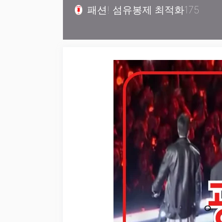
컨
패션! 섬유봉제 최적화175
텐
츠
로
건
너
뛰
기