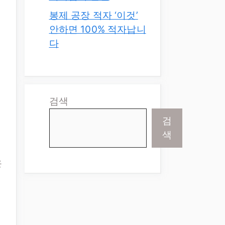
봉제 공장 적자 ‘이것’
안하면 100% 적자납니
다
검색
검
색
은