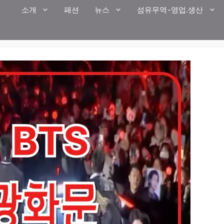
소개
패션
뉴스
섬유무역-영업.생산