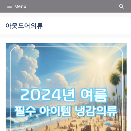
컨
Menu
텐
츠
로
아웃도어의류
건
너
뛰
기