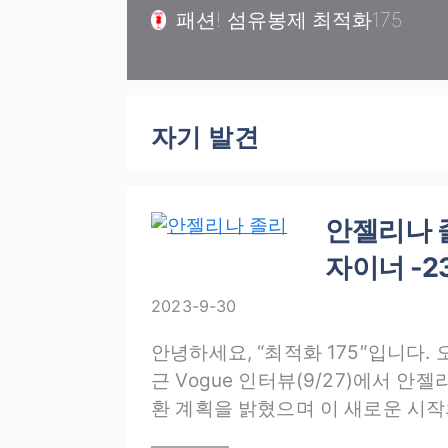
컨
패션! 섬유봉제 최적화175
텐
츠
로
건
자기 발견
너
뛰
기
안젤리나 
자이너 -2
2023-9-30
안녕하세요, “최적화 175″입니다
근 Vogue 인터뷰(9/27)에서 
환 계획을 밝혔으며 이 새로운 시작