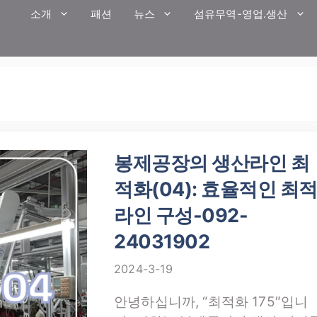
소개
패션
뉴스
섬유무역-영업.생산
봉제공장의 생산라인 최
적화(04): 효율적인 최
라인 구성-092-
24031902
2024-3-19
안녕하십니까, “최적화 175″입니