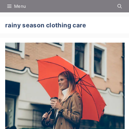
컨
Menu
텐
츠
로
rainy season clothing care
건
너
뛰
기