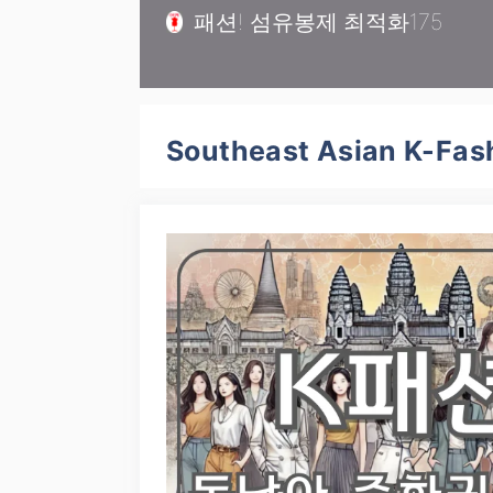
컨
패션! 섬유봉제 최적화175
텐
츠
로
건
Southeast Asian K-Fas
너
뛰
기