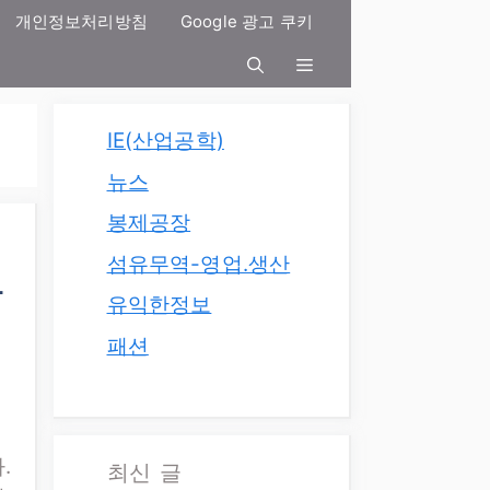
개인정보처리방침
Google 광고 쿠키
IE(산업공학)
뉴스
봉제공장
섬유무역-영업.생산
아
유익한정보
패션
.
최신 글