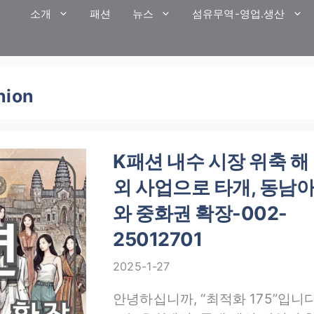
소개
패션
뉴스
섬유무역-영업.생산
hion
K패션 내수 시장 위축 해
외 사업으로 타개, 동남
와 중화권 확장-002-
25012701
2025-1-27
안녕하십니까, “최적화 175”입니다