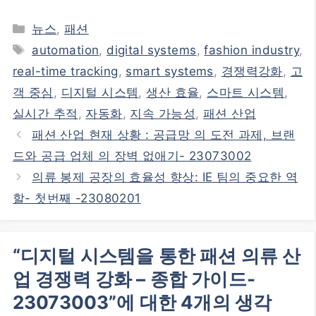
카
뉴스
,
패션
테
태
automation
,
digital systems
,
fashion industry
,
고
그
real-time tracking
,
smart systems
,
경쟁력강화
,
고
리
객 중심
,
디지털 시스템
,
생산 효율
,
스마트 시스템
,
실시간 추적
,
자동화
,
지속 가능성
,
패션 산업
패션 산업 현재 상황 : 공급망 의 도전 과제, 브랜
드와 공급 업체 의 장벽 없애기- 23073002
의류 봉제 공장의 효율성 향상: IE 팀의 중요한 역
할- 첫번째 -23080201
“디지털 시스템을 통한 패션 의류 산
업 경쟁력 강화 – 종합 가이드-
23073003”에 대한 4개의 생각